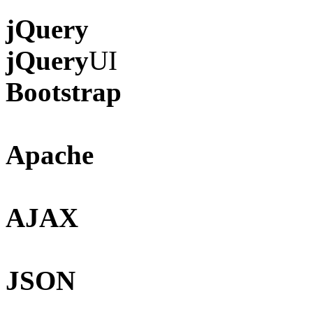
jQuery
jQuery
UI
Bootstrap
Apache
AJAX
JSON