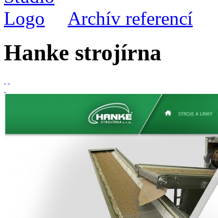
Archív referencí
Hanke strojírna