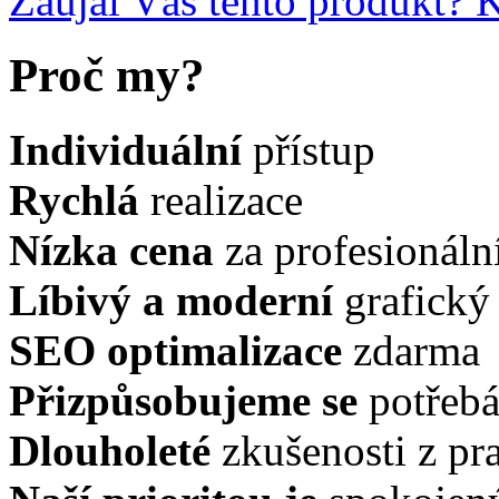
Zaujal Vás tento produkt?
K
Proč my?
Individuální
přístup
Rychlá
realizace
Nízka cena
za profesionáln
Líbivý a moderní
grafický
SEO optimalizace
zdarma
Přizpůsobujeme se
potřeb
Dlouholeté
zkušenosti z pr