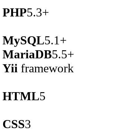
PHP
5.3+
MySQL
5.1+
MariaDB
5.5+
Yii
framework
HTML
5
CSS
3